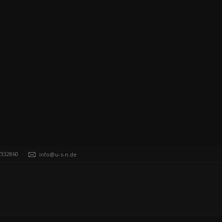
7332860
info@u-s-n.de