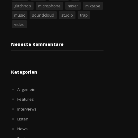
glitchhop
microphone
mixer
mixtape
music
soundcloud
studio
trap
video
Neueste Kommentare
Kategorien
Allgemein
Features
Interviews
Listen
News