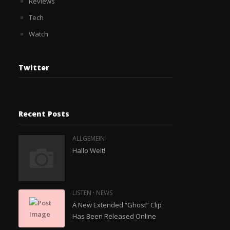
Reviews
Tech
Watch
Twitter
Recent Posts
ALLGEMEIN
Hallo Welt!
·
LISTEN
NEWS
A New Extended “Ghost” Clip
Has Been Released Online